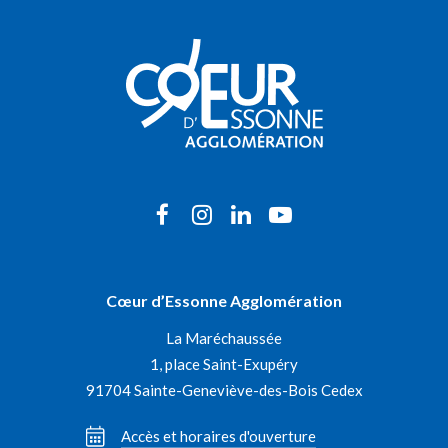
Lien
Lien
Lien
Lien
vers
vers
vers
vers
le
le
le
la
Cœur d’Essonne Agglomération
compte
compte
compte
chaîne
La Maréchaussée
Facebook
Instagram
Linkedin
Youtube
1, place Saint-Exupéry
91704 Sainte-Geneviève-des-Bois Cedex
Accès et horaires d'ouverture