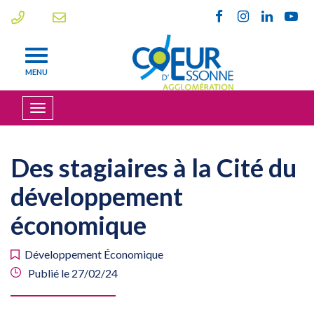
Gestion des traceurs
Lien
Lien
Lien
Lien
vers
vers
vers
vers
le
le
le
la
compte
compte
compte
chaî
MENU
Facebook
Instagram
Linkedin
Yout
Afficher
la
navigation
Des stagiaires à la Cité du
développement
économique
Développement Économique
Publié le 27/02/24