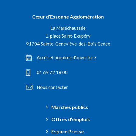
vers
vers
vers
vers
le
le
le
la
Cœur d’Essonne Agglomération
compte
compte
compte
chaîne
La Maréchaussée
Facebook
Instagram
Linkedin
Youtube
1, place Saint-Exupéry
91704 Sainte-Geneviève-des-Bois Cedex
Accès et horaires d'ouverture
01 69 72 18 00
Nous contacter
Marchés publics
Offres d’emplois
Espace Presse